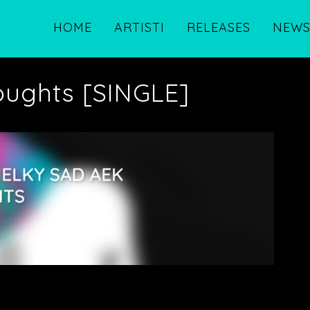
HOME
ARTISTI
RELEASES
NEW
oughts [SINGLE]