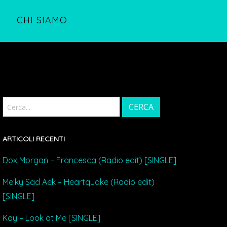
S
CHI SIAMO
ARTICOLI RECENTI
Dox Morgan – Francesca (Radio edit) [SINGLE]
Melky Sad Aek – Heartquake (Radio edit)
[SINGLE]
Kay – Look at Me [SINGLE]