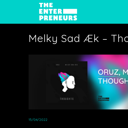
Melky Sad Æk – Th
15/04/2022